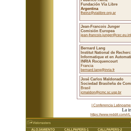
Fundación Vía Libre
Argentina
fheinz@vialibre.org.ar
Jean-Francois Junger
Comisión Europea
jean-francois.junger@cec.eu.in
Bernard Lang
Institut National de Recher
Informatique et en Automat
INRIA Rocquencourt
Francia
bernard.lang@inria.fr
José Carlos Maldonado
Sociedad Brasileña de Com
Brasil
jcmaldon@icmc.sc.usp.br
I Conferencia Latinoamer
La i
https://www.reddit.com/r
ALOJAMIENTO
CALLPAPERS-1
CALLPAPERS-2