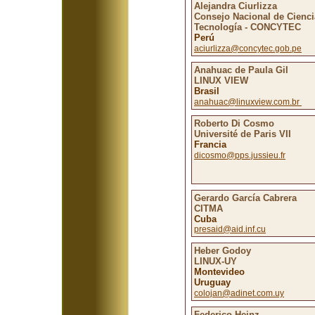
Alejandra Ciurlizza
Consejo Nacional de Cienci
Tecnología - CONCYTEC
Perú
aciurlizza@concytec.gob.pe
Anahuac de Paula Gil
LINUX VIEW
Brasil
anahuac@linuxview.com.br
Roberto Di Cosmo
Université de Paris VII
Francia
dicosmo@pps.jussieu.fr
Gerardo García Cabrera
CITMA
Cuba
presaid@aid.inf.cu
Heber Godoy
LINUX-UY
Montevideo
Uruguay
colojan@adinet.com.uy
Federico Heinz